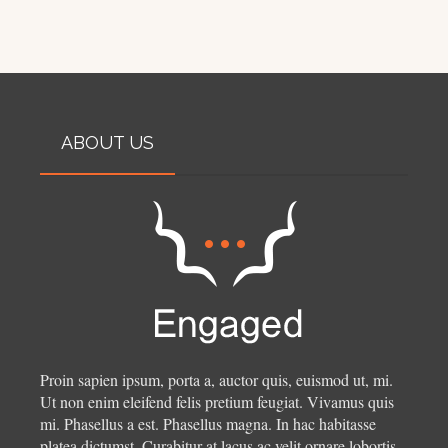
ABOUT US
Proin sapien ipsum, porta a, auctor quis, euismod ut, mi.
Ut non enim eleifend felis pretium feugiat. Vivamus quis
mi. Phasellus a est. Phasellus magna. In hac habitasse
platea dictumst. Curabitur at lacus ac velit ornare lobortis.