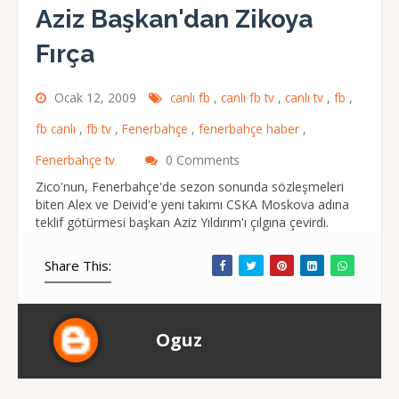
Aziz Başkan'dan Zikoya
Fırça
Ocak 12, 2009
canlı fb
,
canlı fb tv
,
canlı tv
,
fb
,
fb canlı
,
fb tv
,
Fenerbahçe
,
fenerbahçe haber
,
Fenerbahçe tv
0 Comments
Zico'nun, Fenerbahçe'de sezon sonunda sözleşmeleri
biten Alex ve Deivid'e yeni takımı CSKA Moskova adına
teklif götürmesi başkan Aziz Yıldırım'ı çılgına çevirdi.
Share This:
Oguz