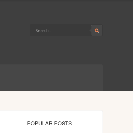
POPULAR POSTS