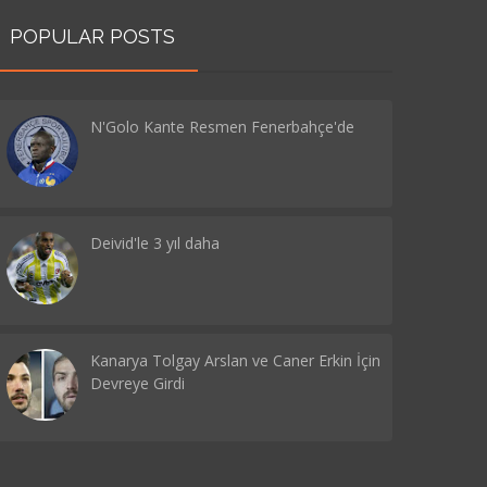
POPULAR POSTS
N'Golo Kante Resmen Fenerbahçe'de
Deivid'le 3 yıl daha
Kanarya Tolgay Arslan ve Caner Erkin İçin
Devreye Girdi