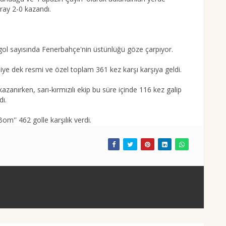
aray 2-0 kazandı.
e gol sayısında Fenerbahçe'nin üstünlüğü göze çarpıyor.
iye dek resmi ve özel toplam 361 kez karşı karşıya geldi.
kazanırken, sarı-kırmızılı ekip bu süre içinde 116 kez galip
dı.
Bom'' 462 golle karşılık verdi.