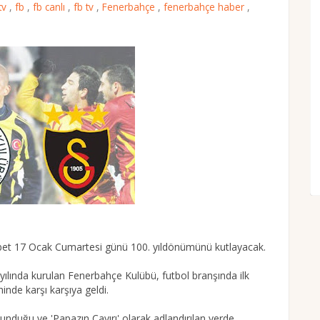
 tv
,
fb
,
fb canlı
,
fb tv
,
Fenerbahçe
,
fenerbahçe haber
,
abet 17 Ocak Cumartesi günü 100. yıldönümünü kutlayacak.
yılında kurulan Fenerbahçe Kulübü, futbol branşında ilk
nde karşı karşıya geldi.
unduğu ve 'Papazın Çayırı' olarak adlandırılan yerde