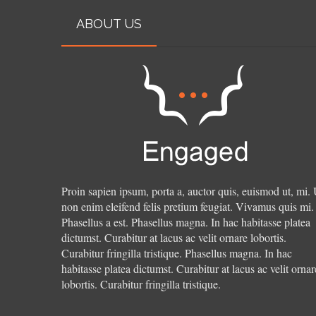
ABOUT US
Proin sapien ipsum, porta a, auctor quis, euismod ut, mi. 
non enim eleifend felis pretium feugiat. Vivamus quis mi.
Phasellus a est. Phasellus magna. In hac habitasse platea
dictumst. Curabitur at lacus ac velit ornare lobortis.
Curabitur fringilla tristique.
Phasellus magna. In hac
habitasse platea dictumst. Curabitur at lacus ac velit ornar
lobortis. Curabitur fringilla tristique.