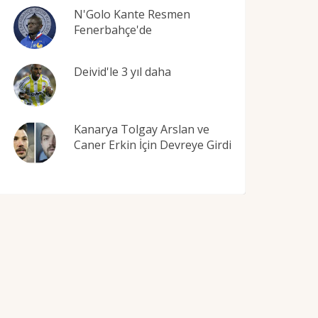
N'Golo Kante Resmen
Fenerbahçe'de
Deivid'le 3 yıl daha
Kanarya Tolgay Arslan ve
Caner Erkin İçin Devreye Girdi