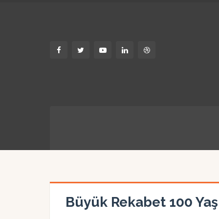
Büyük Rekabet 100 Yaş