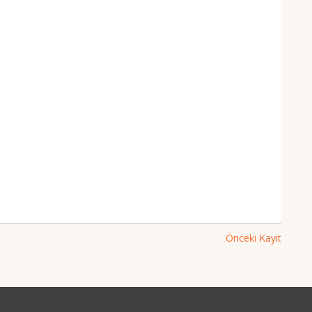
Önceki Kayıt