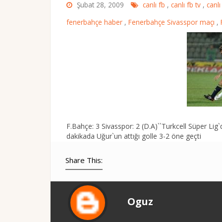
Şubat 28, 2009
canlı fb
,
canlı fb tv
,
canlı
fenerbahçe haber
,
Fenerbahçe Sivasspor maçı
,
F.Bahçe: 3 Sivasspor: 2 (D.A)``Turkcell Süper L
dakikada Uğur`un attığı golle 3-2 öne geçti
Share This:
Oguz