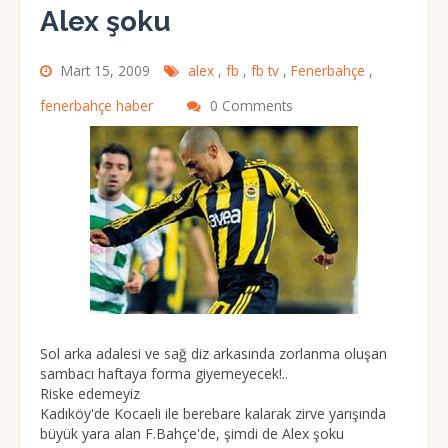
Alex şoku
Mart 15, 2009
alex
,
fb
,
fb tv
,
Fenerbahçe
,
fenerbahçe haber
0 Comments
Sol arka adalesi ve sağ diz arkasında zorlanma oluşan
sambacı haftaya forma giyemeyecek!..
Riske edemeyiz
Kadıköy'de Kocaeli ile berebare kalarak zirve yarışında
büyük yara alan F.Bahçe'de, şimdi de Alex şoku