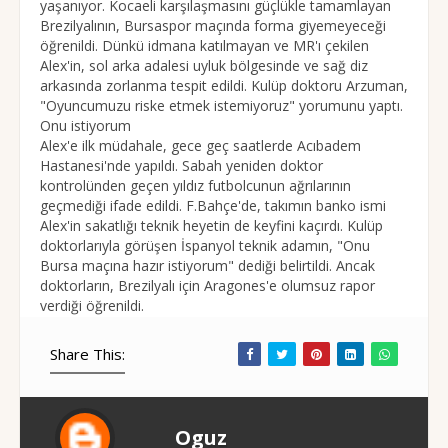
yaşanıyor. Kocaeli karşılaşmasını güçlükle tamamlayan
Brezilyalının, Bursaspor maçında forma giyemeyeceği
öğrenildi. Dünkü idmana katılmayan ve MR'ı çekilen
Alex'in, sol arka adalesi uyluk bölgesinde ve sağ diz
arkasında zorlanma tespit edildi. Kulüp doktoru Arzuman,
"Oyuncumuzu riske etmek istemiyoruz" yorumunu yaptı.
Onu istiyorum
Alex'e ilk müdahale, gece geç saatlerde Acıbadem
Hastanesi'nde yapıldı. Sabah yeniden doktor
kontrolünden geçen yıldız futbolcunun ağrılarının
geçmediği ifade edildi. F.Bahçe'de, takımın banko ismi
Alex'in sakatlığı teknik heyetin de keyfini kaçırdı. Kulüp
doktorlarıyla görüşen İspanyol teknik adamın, "Onu
Bursa maçına hazır istiyorum" dediği belirtildi. Ancak
doktorların, Brezilyalı için Aragones'e olumsuz rapor
verdiği öğrenildi.
Share This:
Oguz