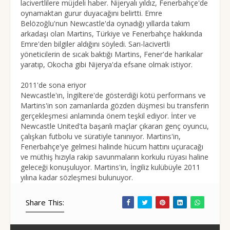
lacivertlilere müjdeli haber. Nijeryalı yıldız, Fenerbahçe'de
oynamaktan gurur duyacağını belirtti. Emre
Belözoğlu'nun Newcastle'da oynadığı yıllarda takım
arkadaşı olan Martins, Türkiye ve Fenerbahçe hakkında
Emre'den bilgiler aldığını söyledi. Sarı-lacivertli
yöneticilerin de sıcak baktığı Martins, Fener'de harikalar
yaratıp, Okocha gibi Nijerya'da efsane olmak istiyor.
2011'de sona eriyor
Newcastle'ın, İngiltere'de gösterdiği kötü performans ve
Martins'in son zamanlarda gözden düşmesi bu transferin
gerçekleşmesi anlamında önem teşkil ediyor. İnter ve
Newcastle United'ta başarılı maçlar çıkaran genç oyuncu,
çalışkan futbolu ve süratiyle tanınıyor. Martins'in,
Fenerbahçe'ye gelmesi halinde hücum hattını uçuracağı
ve müthiş hızıyla rakip savunmaların korkulu rüyası haline
geleceği konuşuluyor. Martins'in, İngiliz kulübüyle 2011
yılına kadar sözleşmesi bulunuyor.
Share This: