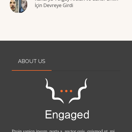
İçin Devreye Girdi
ABOUT US
Proin sapien ipsum, porta a, auctor quis, euismod ut, mi.