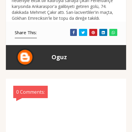
nedeniyle eksik bir kadroyla sahaya çıkan Fenerbahçe
karşısında Ankaraspor'a galibiyeti getiren golü, 74.
dakikada Mehmet Çakır attı. Sarı-lacivertliler'in maçta,
Gökhan Emreciksin'le bir topu da direğe takıldı.
Share This:
Oguz
0 Comments: