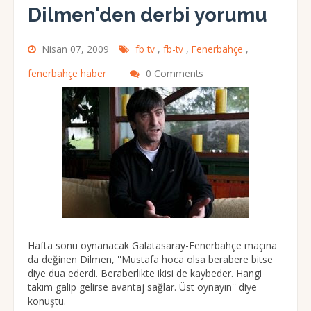
Dilmen'den derbi yorumu
Nisan 07, 2009
fb tv
,
fb-tv
,
Fenerbahçe
,
fenerbahçe haber
0 Comments
Hafta sonu oynanacak Galatasaray-Fenerbahçe maçına
da değinen Dilmen, ''Mustafa hoca olsa berabere bitse
diye dua ederdi. Beraberlikte ikisi de kaybeder. Hangi
takım galip gelirse avantaj sağlar. Üst oynayın'' diye
konuştu.