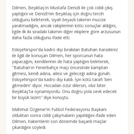
Dilmen, Beşiktaş'ın Mustafa Denizli ile çok ciddi çıkış
yaptığını ve Denizli'nin Beşiktaş için doğru tercih
olduğunu belirterek, siyah beyazlı takımın mucize
yaratmadığını, ancak rakiplerinin kötü sonuçlar aldığını,
ligde ilk iki sıradaki takımın diğer ekiplere göre arzusunun
daha fazla olduğunu ifade etti.
Eskişehirspor'da kadro dışı bırakılan Batuhan Karadeniz
ile ilgili de konuşan Dilmen, her sporcunun hata
yapacağını, kendilerinin de hata yaptığını belirterek,
''Batuhan'ın Fenerbahçe maçı öncesinde kamptan
gitmesi, kendi adına, ailesi ve geleceği adına günah.
Eskişehirspor'da kadro dışı kaldı. İşin kötü tarafı 'ben
gitmedim' diyor. Hocadan özür dilersin, olur biter.
Beşiktaş'ta oynamıyordu. Onu doğru yola sevk edecek
bir büyük lazım'' diye konuştu.
Mahmut Özgener'in Futbol Federasyonu Başkanı
olduktan sonra ciddi çalışmaların yapıldığını ifade eden
Dilmen, hakemlerin son dönemde başarılı maçlar
çıkardığını söyledi.