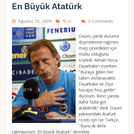
En Büyük Atatürk
Ağustos 25, 2009
fb tv
0 Comments
Daum, yenik duruma
düşmelerine rağmen
maçı çevirdikleri için
mutlu olduğunu
söyledi. Alman hoca,
Diyarbakır'ı överken
"Buraya gelen her
takım zorlanacaktır.
Diyarbakır ve Ziya
hocaya 'hoş geldin'
diyorum. İkinci yarıda
daha fazla gol
atabilirdik" dedi. Daum
yakasındaki Atatürk
rozeti için ise Türkçe,
"Bunu ilk defa
takmıyorum. En büyük Atatürk" demekle