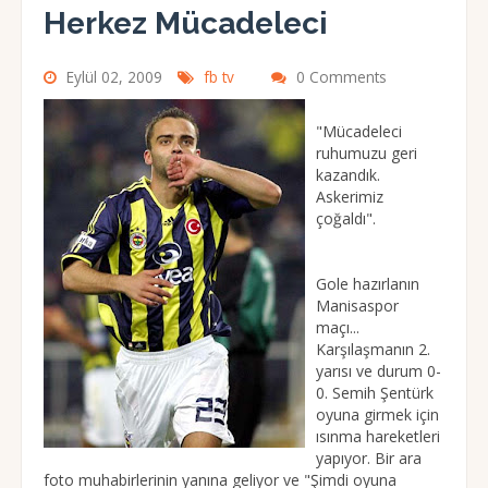
Herkez Mücadeleci
Eylül 02, 2009
fb tv
0 Comments
"Mücadeleci
ruhumuzu geri
kazandık.
Askerimiz
çoğaldı".
Gole hazırlanın
Manisaspor
maçı...
Karşılaşmanın 2.
yarısı ve durum 0-
0. Semih Şentürk
oyuna girmek için
ısınma hareketleri
yapıyor. Bir ara
foto muhabirlerinin yanına geliyor ve "Şimdi oyuna