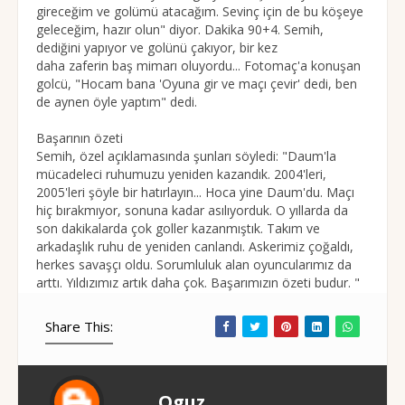
gireceğim ve golümü atacağım. Sevinç için de bu köşeye
geleceğim, hazır olun" diyor. Dakika 90+4. Semih,
dediğini yapıyor ve golünü çakıyor, bir kez
daha zaferin baş mimarı oluyordu... Fotomaç'a konuşan
golcü, "Hocam bana 'Oyuna gir ve maçı çevir' dedi, ben
de aynen öyle yaptım" dedi.
Başarının özeti
Semih, özel açıklamasında şunları söyledi: "Daum'la
mücadeleci ruhumuzu yeniden kazandık. 2004'leri,
2005'leri şöyle bir hatırlayın... Hoca yine Daum'du. Maçı
hiç bırakmıyor, sonuna kadar asılıyorduk. O yıllarda da
son dakikalarda çok goller kazanmıştık. Takım ve
arkadaşlık ruhu de yeniden canlandı. Askerimiz çoğaldı,
herkes savaşçı oldu. Sorumluluk alan oyuncularımız da
arttı. Yıldızımız artık daha çok. Başarımızın özeti budur. "
Share This:
Oguz