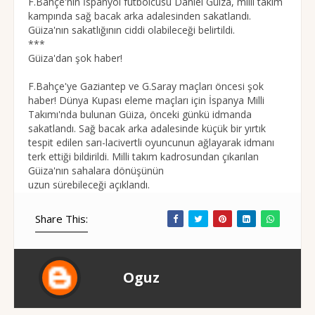
F.Bahçe'nin İspanyol futbolcusu Daniel Güiza, milli takım
kampında sağ bacak arka adalesinden sakatlandı.
Güiza'nın sakatlığının ciddi olabileceği belirtildi.
***
Güiza'dan şok haber!
F.Bahçe'ye Gaziantep ve G.Saray maçları öncesi şok
haber! Dünya Kupası eleme maçları için İspanya Milli
Takımı'nda bulunan Güiza, önceki günkü idmanda
sakatlandı. Sağ bacak arka adalesinde küçük bir yırtık
tespit edilen sarı-lacivertli oyuncunun ağlayarak idmanı
terk ettiği bildirildi. Milli takım kadrosundan çıkarılan
Güiza'nın sahalara dönüşünün
uzun sürebileceği açıklandı.
Share This:
Oguz