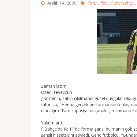
Aralık 14, 2009
fb tv
,
fbtv
,
Fenerbahçe
Zaman lazım
Özer , teveccüh
görmenin, sahip çıkılmanın güzel duygular olduğu
futbolcu, "Henüz gerçek performansıma ulaşmad
olacağım. Tam kapasiye ulaşmak için zamana ihti
Yüküm arttı
F.Bahçe'de ilk 11'de forma şansı bulmanın çok zor
şanslı hissettiğini söyledi. Genç futbolcu, "Bun