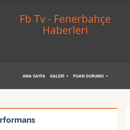
Fb Tv - Fenerbahçe
Haberleri
ANA SAYFA
GALERİ
PUAN DURUMU
erformans