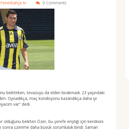
,
Fenerbahçe tv
0 Comments
nu belirtirken, tevazuyu da elden bırakmadı. 23 yaşındaki
ım. Oynadıkça, maç kondisyonu kazandıkça daha iyi
yacım var" dedi.
 olduğunu belirten Özer, bu şerefe eriştiği için kendisini
dan sonra üzerime daha büyük sorumluluk bindi. Saman