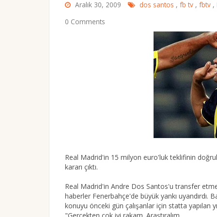
Aralık 30, 2009
dos santos
,
fb tv
,
fbtv
,
0 Comments
Real Madrid'in 15 milyon euro'luk teklifinin do
kararı çıktı.
Real Madrid'in Andre Dos Santos'u transfer etme
haberler Fenerbahçe'de büyük yankı uyandırdı. Baş
konuyu önceki gün çalışanlar için statta yapılan yı
"Gerçekten çok iyi rakam. Araştıralım,