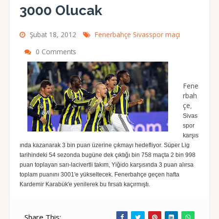
3000 Olucak
Şubat 18, 2012
Fenerbahçe Sivasspor maçı
0 Comments
Fene
rbah
çe
,
Sivas
spor
karşıs
ında kazanarak 3 bin puan üzerine çıkmayı hedefliyor. Süper Lig
tarihindeki 54 sezonda bugüne dek çıktığı bin 758 maçta 2 bin 998
puan toplayan sarı-lacivertli takım, Yiğido karşısında 3 puan alırsa
toplam puanını 3001'e yükseltecek. Fenerbahçe geçen hafta
Kardemir Karabük'e yenilerek bu fırsatı kaçırmıştı.
Share This: