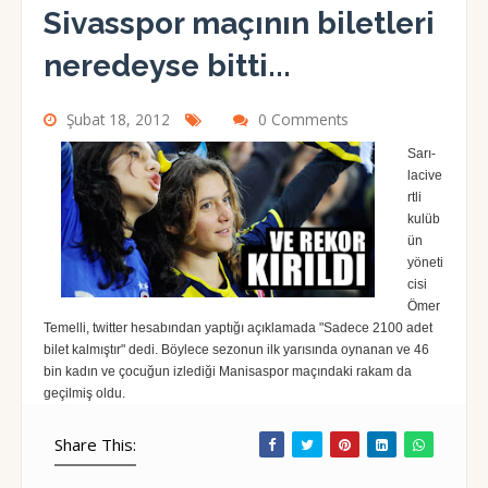
Sivasspor maçının biletleri
neredeyse bitti...
Şubat 18, 2012
0 Comments
Sarı-
lacive
rtli
kulüb
ün
yöneti
cisi
Ömer
Temelli, twitter hesabından yaptığı açıklamada "Sadece 2100 adet
bilet kalmıştır" dedi. Böylece sezonun ilk yarısında oynanan ve 46
bin kadın ve çocuğun izlediği Manisaspor maçındaki rakam da
geçilmiş oldu.
Share This: