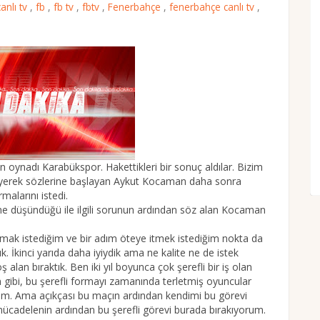
canlı tv
,
fb
,
fb tv
,
fbtv
,
Fenerbahçe
,
fenerbahçe canlı tv
,
dı Karabükspor. Hakettikleri bir sonuç aldılar. Bizim
iyerek sözlerine başlayan Aykut Kocaman daha sonra
alarını istedi.
ne düşündüğü ile ilgili sorunun ardından söz alan Kocaman
tediğim ve bir adım öteye itmek istediğim nokta da
. İkinci yarıda daha iyiydik ama ne kalite ne de istek
lan bıraktık. Ben iki yıl boyunca çok şerefli bir iş olan
gibi, bu şerefli formayı zamanında terletmiş oyuncular
irttim. Ama açıkçası bu maçın ardından kendimi bu görevi
cadelenin ardından bu şerefli görevi burada bırakıyorum.