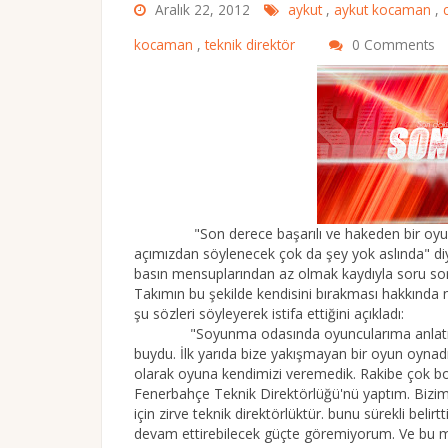
Aralık 22, 2012
aykut
,
aykut kocaman
,
kocaman
,
teknik direktör
0 Comments
"Son derece başarılı ve hakeden bir oyun oyna
açımızdan söylenecek çok da şey yok aslında" d
basın mensuplarından az olmak kaydıyla soru sorm
Takımın bu şekilde kendisini bırakması hakkında 
şu sözleri söyleyerek istifa ettiğini açıkladı:
"Soyunma odasında oyuncularıma anlatmak is
buydu. İlk yarıda bize yakışmayan bir oyun oynadık
olarak oyuna kendimizi veremedik. Rakibe çok boş a
Fenerbahçe Teknik Direktörlüğü'nü yaptım. Bizim 
için zirve teknik direktörlüktür. bunu sürekli bel
devam ettirebilecek güçte göremiyorum. Ve bu mü