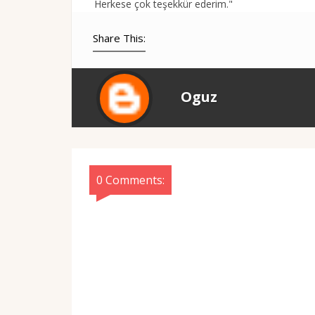
Herkese çok teşekkür ederim."
Share This:
Oguz
0 Comments: