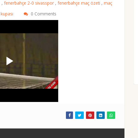
0
,
fenerbahçe 2-0 sivasspor
,
fenerbahçe maç özeti
,
maç
e kupası
0 Comments