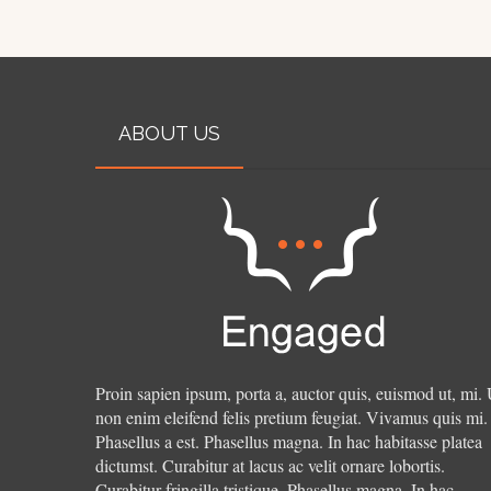
ABOUT US
Proin sapien ipsum, porta a, auctor quis, euismod ut, mi. 
non enim eleifend felis pretium feugiat. Vivamus quis mi.
Phasellus a est. Phasellus magna. In hac habitasse platea
dictumst. Curabitur at lacus ac velit ornare lobortis.
Curabitur fringilla tristique.
Phasellus magna. In hac