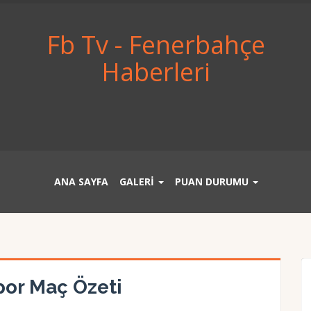
Fb Tv - Fenerbahçe
Haberleri
ANA SAYFA
GALERİ
PUAN DURUMU
por Maç Özeti