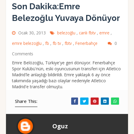
Son Dakika:Emre
Belezoğlu Yuvaya Dönüyor
Ocak 30, 2013
belezoğlu
,
canlı fbtv
,
emre
,
emre belezoğlu
,
fb
,
fb tv
,
fbtv
,
Fenerbahçe
0
Comments
Emre Belözoğlu, Türkiye'ye geri dönüyor. Fenerbahçe
Spor Kulübü'nün, eski oyuncusunun transferi için Atletico
Madrid'le anlaştığı bildirildi. Emre yaklaşık 6 ay önce
takımında yaşadığı bazı olaylar nedeniyle Atletico
Madrid'e transfer olmuştu.
Share This:
Oguz