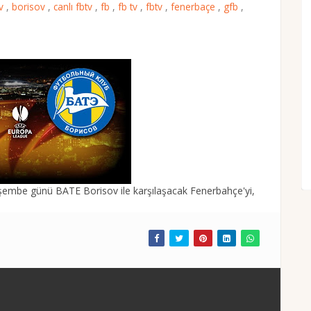
ov
,
borisov
,
canlı fbtv
,
fb
,
fb tv
,
fbtv
,
fenerbaçe
,
gfb
,
rşembe günü BATE Borisov ile karşılaşacak Fenerbahçe'yi,