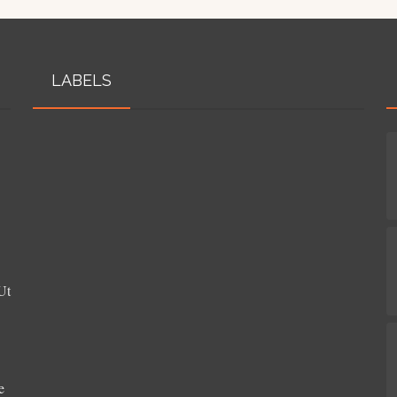
LABELS
Ut
e