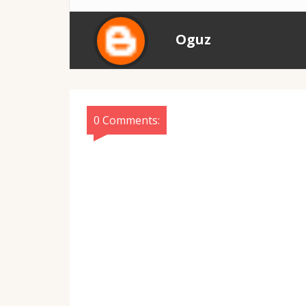
Oguz
0 Comments: