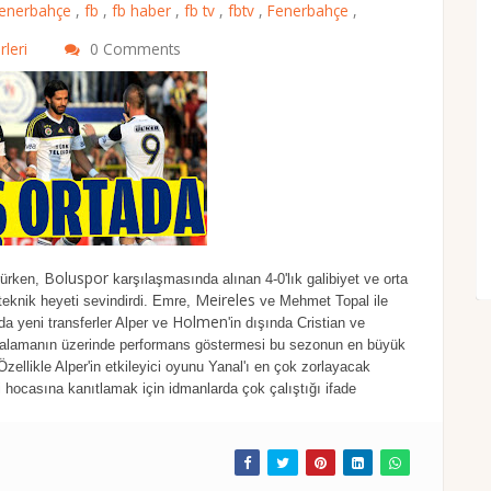
fenerbahçe
,
fb
,
fb haber
,
fb tv
,
fbtv
,
Fenerbahçe
,
rleri
0 Comments
Boluspor
ürürken,
karşılaşmasında alınan 4-0'lık galibiyet ve orta
Meireles
 teknik heyeti sevindirdi. Emre,
ve Mehmet Topal ile
Holmen
da yeni transferler Alper ve
'in dışında Cristian ve
rtalamanın üzerinde performans göstermesi bu sezonun en büyük
zellikle Alper'in etkileyici oyunu Yanal'ı en çok zorlayacak
 hocasına kanıtlamak için idmanlarda çok çalıştığı ifade