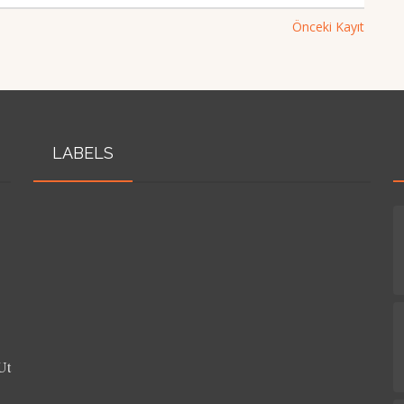
Önceki Kayıt
LABELS
Ut