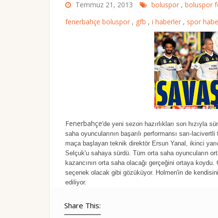
Temmuz 21, 2013
boluspor
,
boluspor 
fenerbahçe boluspor
,
gfb
,
i haberler
,
spor habe
Fenerbahçe
'de yeni sezon hazırlıkları son hızıyla s
saha oyuncularının başarılı performansı sarı-lacivertli
maça başlayan teknik direktör Ersun Yanal, ikinci yarı
Selçuk'u sahaya sürdü. Tüm orta saha oyuncuların o
kazancının orta saha olacağı gerçeğini ortaya koydu. Ö
seçenek olacak gibi gözüküyor. Holmen'in de kendisini
ediliyor.
Share This: