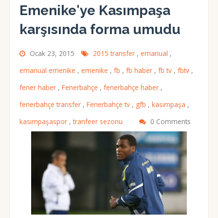
Emenike'ye Kasımpaşa
karşısında forma umudu
Ocak 23, 2015
2015 transfer
,
emanual
,
emanual emenike
,
emenike
,
fb
,
fb haber
,
fb tv
,
fbtv
,
fener haber
,
Fenerbahçe
,
fenerbahçe haber
,
fenerbahçe transfer
,
Fenerbahçe tv
,
gfb
,
kasımpaşa
,
kasımpaşaspor
,
tranfeer sezonu
0 Comments