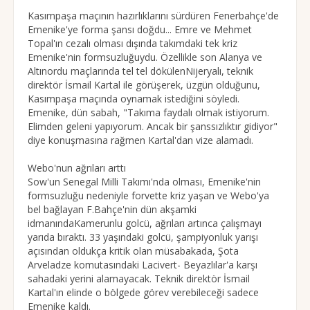
Kasımpaşa maçının hazırlıklarını sürdüren Fenerbahçe'de
Emenike'ye forma şansı doğdu... Emre ve Mehmet
Topal'ın cezalı olması dışında takımdaki tek kriz
Emenike'nin formsuzluğuydu. Özellikle son Alanya ve
Altınordu maçlarında tel tel dökülenNijeryalı, teknik
direktör İsmail Kartal ile görüşerek, üzgün olduğunu,
Kasımpaşa maçında oynamak istediğini söyledi.
Emenike, dün sabah, "Takıma faydalı olmak istiyorum.
Elimden geleni yapıyorum. Ancak bir şanssızlıktır gidiyor"
diye konuşmasına rağmen Kartal'dan vize alamadı.
Webo'nun ağrıları arttı
Sow'un Senegal Milli Takımı'nda olması, Emenike'nin
formsuzluğu nedeniyle forvette kriz yaşan ve Webo'ya
bel bağlayan F.Bahçe'nin dün akşamki
idmanındaKamerunlu golcü, ağrıları artınca çalışmayı
yarıda bıraktı. 33 yaşındaki golcü, şampiyonluk yarışı
açısından oldukça kritik olan müsabakada, Şota
Arveladze komutasındaki Lacivert- Beyazlılar'a karşı
sahadaki yerini alamayacak. Teknik direktör İsmail
Kartal'ın elinde o bölgede görev verebileceği sadece
Emenike kaldı.