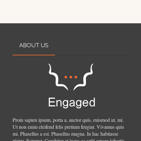
ABOUT US
Proin sapien ipsum, porta a, auctor quis, euismod ut, mi.
Ut non enim eleifend felis pretium feugiat. Vivamus quis
mi. Phasellus a est. Phasellus magna. In hac habitasse
platea dictumst. Curabitur at lacus ac velit ornare lobortis.