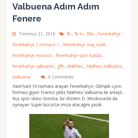
Valbuena Adım Adım
Fenere
Temmuz 31, 2016
fb
,
fb tv
,
fbtv
,
Fenerbahçe
,
fenerbahçe 2 monaco 1
,
fenerbahçe maç özeti
,
fenerbahçe monaco
,
fenerbahçe spor kulübü
,
fenerbahçe valbuena
,
gfb
,
Mathieu
,
Mathieu Valbuena
,
Valbuena
0 Comments
Harıl harıl 10 numara arayan Fenerbahçe, Olimpik Lyon
forması giyen Fransız yıldız Mathieu Valbuena ile anlaştı.
Rus spor sitesi Izvestia, bir dönem D. Moskova’da da
oynayan ‘süper bücür’ün imza atacağını yazdı
.