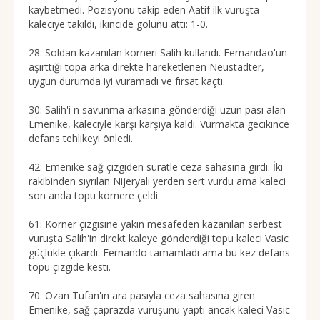
kaybetmedi. Pozisyonu takip eden Aatif ilk vuruşta
kaleciye takıldı, ikincide golünü attı: 1-0.
28: Soldan kazanılan korneri Salih kullandı. Fernandao'un
aşırttığı topa arka direkte hareketlenen Neustadter,
uygun durumda iyi vuramadı ve fırsat kaçtı.
30: Salih'i n savunma arkasına gönderdiği uzun pası alan
Emenike, kaleciyle karşı karşıya kaldı. Vurmakta gecikince
defans tehlikeyi önledi.
42: Emenike sağ çizgiden süratle ceza sahasına girdi. İki
rakibinden sıyrılan Nijeryalı yerden sert vurdu ama kaleci
son anda topu kornere çeldi.
61: Korner çizgisine yakın mesafeden kazanılan serbest
vuruşta Salih'in direkt kaleye gönderdiği topu kaleci Vasic
güçlükle çıkardı. Fernando tamamladı ama bu kez defans
topu çizgide kesti.
70: Ozan Tufan'ın ara pasıyla ceza sahasına giren
Emenike, sağ çaprazda vuruşunu yaptı ancak kaleci Vasic