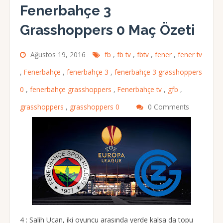
Fenerbahçe 3
Grasshoppers 0 Maç Özeti
Ağustos 19, 2016
fb
,
fb tv
,
fbtv
,
fener
,
fener tv
,
Fenerbahçe
,
fenerbahçe 3
,
fenerbahçe 3 grasshoppers
0
,
fenerbahçe grasshoppers
,
Fenerbahçe tv
,
gfb
,
grasshoppers
,
grasshoppers 0
0 Comments
4 : Salih Uçan, iki oyuncu arasında yerde kalsa da topu