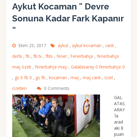
Aykut Kocaman " Devre
Sonuna Kadar Fark Kapanır
"
Ekim 25, 2017
aykut
,
aykut kocaman
,
canlı
,
derbi
,
fb
,
fb tv
,
fbtv
,
fener
,
Fenerbahçe
,
fenerbahçe
maç özeti
,
fenerbahçe maçı
,
Galatasaray 0 fenerbahçe 0
,
gs 0 fb 0
,
gs fb
,
kocaman
,
maç
,
maç canlı
,
özet
,
özetleri
0 Comments
GAL
ATAS
ARAY
'la
arad
aki 8
puan