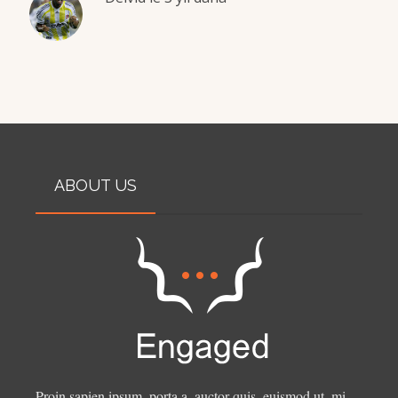
ABOUT US
Proin sapien ipsum, porta a, auctor quis, euismod ut, mi.