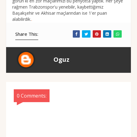
görün ki en zor maçlarımızı bu periyotta yaptık. Her şeye
rağmen Trabzonspor'u yenebilir, kaybettiğimiz
Başakşehir ve Akhisar maçlarından ise 1'er puan
alabilirdik.
.
Share This:
Oguz
0 Comments: