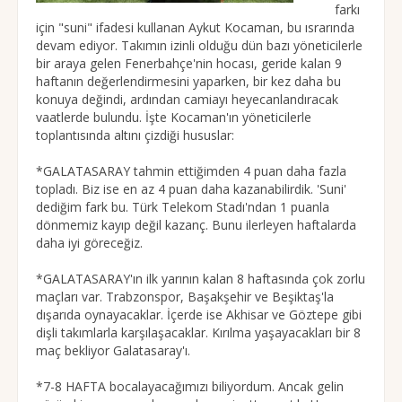
farkı
için "suni" ifadesi kullanan Aykut Kocaman, bu ısrarında
devam ediyor. Takımın izinli olduğu dün bazı yöneticilerle
bir araya gelen Fenerbahçe'nin hocası, geride kalan 9
haftanın değerlendirmesini yaparken, bir kez daha bu
konuya değindi, ardından camiayı heyecanlandıracak
vaatlerde bulundu. İşte Kocaman'ın yöneticilerle
toplantısında altını çizdiği hususlar:
*GALATASARAY tahmin ettiğimden 4 puan daha fazla
topladı. Biz ise en az 4 puan daha kazanabilirdik. 'Suni'
dediğim fark bu. Türk Telekom Stadı'ndan 1 puanla
dönmemiz kayıp değil kazanç. Bunu ilerleyen haftalarda
daha iyi göreceğiz.
*GALATASARAY'ın ilk yarının kalan 8 haftasında çok zorlu
maçları var. Trabzonspor, Başakşehir ve Beşiktaş'la
dışarıda oynayacaklar. İçerde ise Akhisar ve Göztepe gibi
dişli takımlarla karşılaşacaklar. Kırılma yaşayacakları bir 8
maç bekliyor Galatasaray'ı.
*7-8 HAFTA bocalayacağımızı biliyordum. Ancak gelin