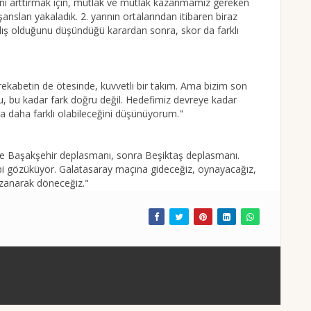
 arttırmak için, mutlak ve mutlak kazanmamız gereken
ansları yakaladık. 2. yarının ortalarından itibaren biraz
ış olduğunu düşündüğü karardan sonra, skor da farklı
 rekabetin de ötesinde, kuvvetli bir takım. Ama bizim son
nu, bu kadar fark doğru değil. Hedefimiz devreye kadar
nra daha farklı olabileceğini düşünüyorum."
e Başakşehir deplasmanı, sonra Beşiktaş deplasmanı.
i gözüküyor. Galatasaray maçına gideceğiz, oynayacağız,
zanarak döneceğiz."