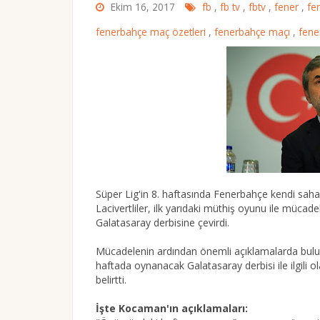
Ekim 16, 2017
fb
,
fb tv
,
fbtv
,
fener
,
fe
fenerbahçe maç özetleri
,
fenerbahçe maçı
,
fene
Süper Lig'in 8. haftasında Fenerbahçe kendi sahas
Lacivertliler, ilk yarıdaki müthiş oyunu ile mücad
Galatasaray derbisine çevirdi.
Mücadelenin ardından önemli açıklamalarda buluna
haftada oynanacak Galatasaray derbisi ile ilgili
belirtti.
İşte Kocaman'ın açıklamaları: