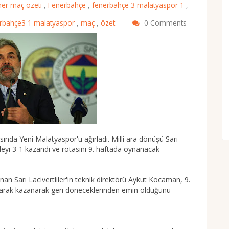
ner maç özeti
,
Fenerbahçe
,
fenerbahçe 3 malatyaspor 1
,
rbahçe3 1 malatyaspor
,
maç
,
özet
0 Comments
ında Yeni Malatyaspor'u ağırladı. Milli ara dönüşü Sarı
eleyi 3-1 kazandı ve rotasını 9. haftada oynanacak
n Sarı Lacivertliler'in teknik direktörü Aykut Kocaman, 9.
 olarak kazanarak geri döneceklerinden emin olduğunu