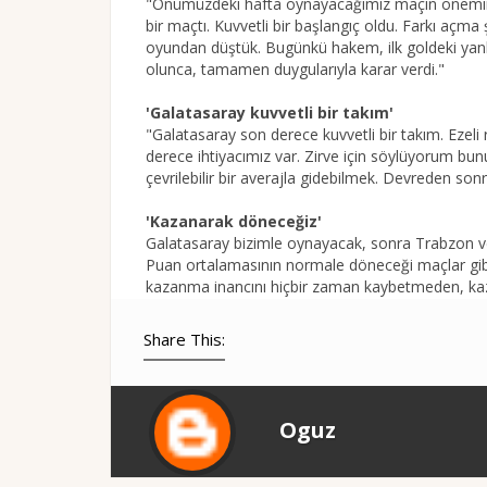
"Önümüzdeki hafta oynayacağımız maçın önemini
bir maçtı. Kuvvetli bir başlangıç oldu. Farkı açma ş
oyundan düştük. Bugünkü hakem, ilk goldeki yanl
olunca, tamamen duygularıyla karar verdi."
'Galatasaray kuvvetli bir takım'
"Galatasaray son derece kuvvetli bir takım. Ezeli
derece ihtiyacımız var. Zirve için söylüyorum bu
çevrilebilir bir averajla gidebilmek. Devreden so
'Kazanarak döneceğiz'
Galatasaray bizimle oynayacak, sonra Trabzon v
Puan ortalamasının normale döneceği maçlar gib
kazanma inancını hiçbir zaman kaybetmeden, ka
Share This:
Oguz