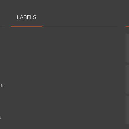
LABELS
Ut
e