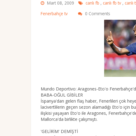
Mart 08, 2009
canlı fb
,
canlı fb tv
,
canlı 
Fenerbahçe tv
0 Comments
Mundo Deportivo: Aragones-Eto'o Fenerbahçe'de
BABA-OĞUL GİBİLER
İspanya'dan gelen flaş haber, Fenerlileri çok he
lacivertlilerin geçen sezon alamadığı Eto'o için
ilişkisi yaşayan Eto'o ile Aragones, Fenerbahçe'd
Mallorca'da birlikte çalışmıştı.
'GELİRİM' DEMİŞTİ