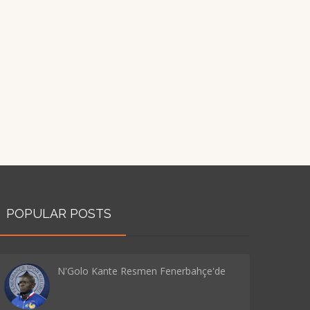
POPULAR POSTS
N'Golo Kante Resmen Fenerbahçe'de