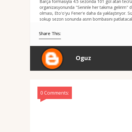
Barça formasıyla 4.5 sezonda 101 gol atan tecrü
organizasyonunda "Seninle her takıma gelirim" dem
olması, Eto'o'yu Fener'e daha da yaklaştırıyor. S
sokup sezon sonunda asrın bombasını patlataca
Share This:
Oguz
0 Comments: