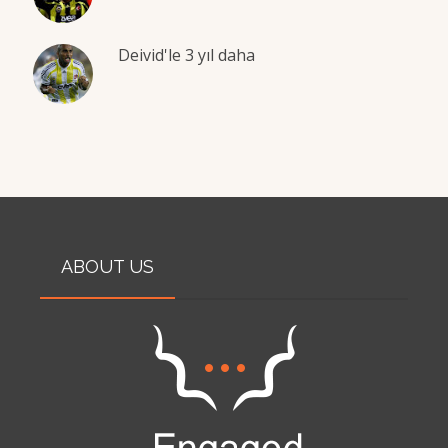
Deivid'le 3 yıl daha
ABOUT US