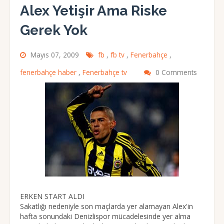
Alex Yetişir Ama Riske
Gerek Yok
Mayıs 07, 2009
fb
,
fb tv
,
Fenerbahçe
,
fenerbahçe haber
,
Fenerbahçe tv
0 Comments
ERKEN START ALDI
Sakatlığı nedeniyle son maçlarda yer alamayan Alex'in
hafta sonundaki Denizlispor mücadelesinde yer alma