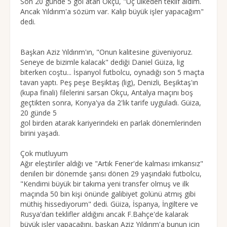
Son 20 günde 5 gol atan Okçu, "Üç ülkeden teklif aldım.
Ancak Yıldırım'a sözüm var. Kalıp büyük işler yapacağım"
dedi.
Başkan Aziz Yıldırım'ın, "Onun kalitesine güveniyoruz.
Seneye de bizimle kalacak" dediği Daniel Güiza, lig
biterken coştu... İspanyol futbolcu, oynadığı son 5 maçta
tavan yaptı. Peş peşe Beşiktaş (lig), Denizli, Beşiktaş'ın
(kupa finali) filelerini sarsan Okçu, Antalya maçını boş
geçtikten sonra, Konya'ya da 2'lik tarife uyguladı. Güiza,
20 günde 5
gol birden atarak kariyerindeki en parlak dönemlerinden
birini yaşadı.
Çok mutluyum
Ağır eleştiriler aldığı ve "Artık Fener'de kalması imkansız"
denilen bir dönemde şansı dönen 29 yaşındaki futbolcu,
"Kendimi büyük bir takıma yeni transfer olmuş ve ilk
maçında 50 bin kişi önünde galibiyet golünü atmış gibi
müthiş hissediyorum" dedi. Güiza, İspanya, İngiltere ve
Rusya'dan teklifler aldığını ancak F.Bahçe'de kalarak
büyük işler yapacağını, başkan Aziz Yıldırım'a bunun için