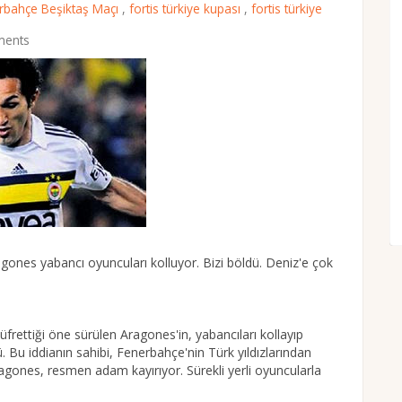
rbahçe Beşiktaş Maçı
,
fortis türkiye kupası
,
fortis türkiye
ents
ragones yabancı oyuncuları kolluyor. Bizi böldü. Deniz'e çok
üfrettiği öne sürülen Aragones'in, yabancıları kollayıp
ü. Bu iddianın sahibi, Fenerbahçe'nin Türk yıldızlarından
ragones, resmen adam kayırıyor. Sürekli yerli oyuncularla