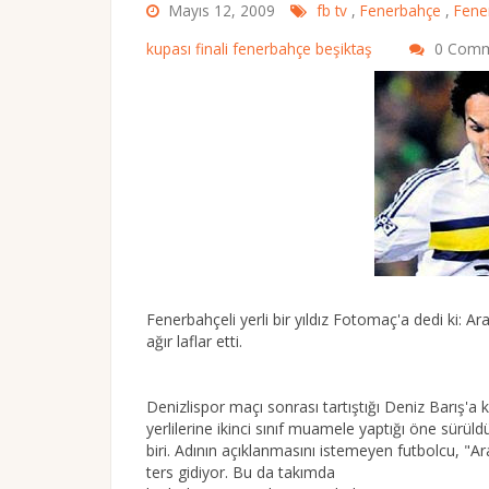
Mayıs 12, 2009
fb tv
,
Fenerbahçe
,
Fene
kupası finali fenerbahçe beşiktaş
0 Comm
Fenerbahçeli yerli bir yıldız Fotomaç'a dedi ki: A
ağır laflar etti.
Denizlispor maçı sonrası tartıştığı Deniz Barış'a k
yerlilerine ikinci sınıf muamele yaptığı öne sürüld
biri. Adının açıklanmasını istemeyen futbolcu, "A
ters gidiyor. Bu da takımda