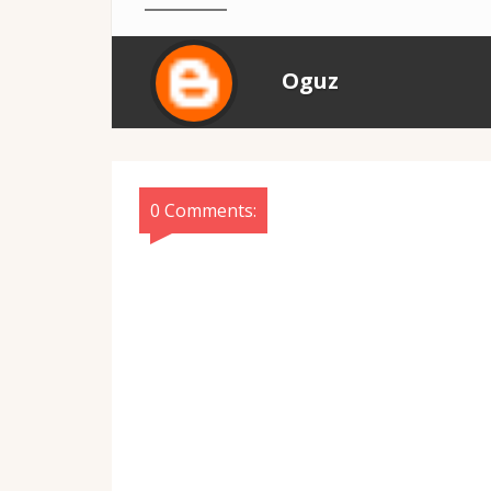
Oguz
0 Comments: