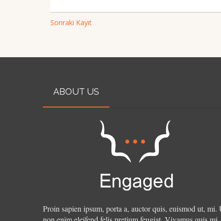
Sonraki Kayıt
ABOUT US
Proin sapien ipsum, porta a, auctor quis, euismod ut, mi. 
non enim eleifend felis pretium feugiat. Vivamus quis mi.