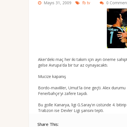
Mayıs 31, 2009
fb tv
0 Commen
Aker'deki maç her iki takım için ayrı öneme sahip
gelse Avrupa'da bir tur az oynayacaktı.
Mucize kapanış
Bordo-mavililer, Umut'la öne geçti. Alex durumu e
Fenerbahçe'yi zafere taşıdı.
Bu golle Kanarya, ligi G.Saray'ın üstünde 4. bitir
Trabzon ise Devler Ligi şansını tepti.
Share This: