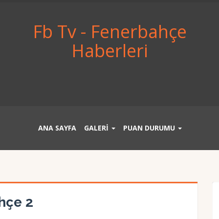
Fb Tv - Fenerbahçe
Haberleri
ANA SAYFA
GALERİ
PUAN DURUMU
hçe 2