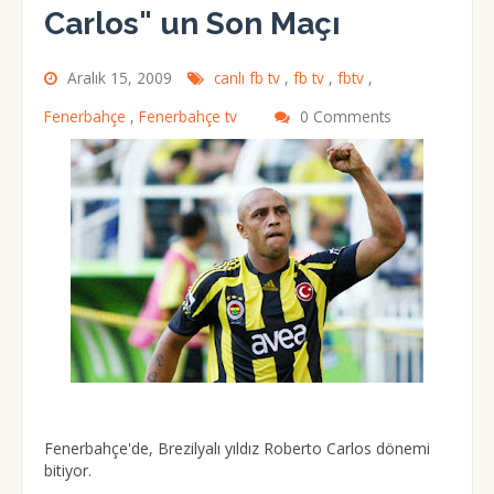
Carlos" un Son Maçı
Aralık 15, 2009
canlı fb tv
,
fb tv
,
fbtv
,
Fenerbahçe
,
Fenerbahçe tv
0 Comments
Fenerbahçe'de, Brezilyalı yıldız Roberto Carlos dönemi
bitiyor.