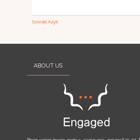
Sonraki Kayıt
ABOUT US
Proin sapien ipsum, porta a, auctor quis, euismod ut, mi. 