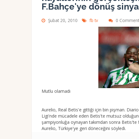
F.Bahçe'ye dönüş sinyal
Şubat 20, 2010
fb tv
0 Comment
Mutlu olamadı
Aurelio, Real Betis'e gittiği için bin pişman. Dia
Ligi'nde mücadele eden Betis'te mutsuz olduğunu 
şampiyonluğa oynayan takımdan sonra Betis'te f
Aurelio, Türkiye'ye geri döneceğini söyledi.