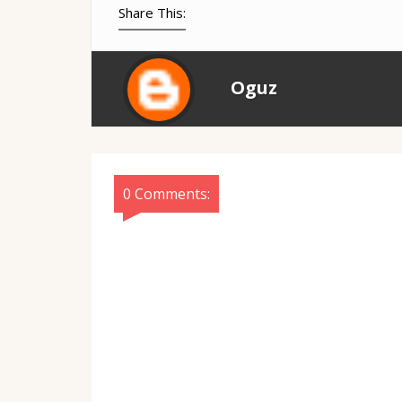
Share This:
Oguz
0 Comments: