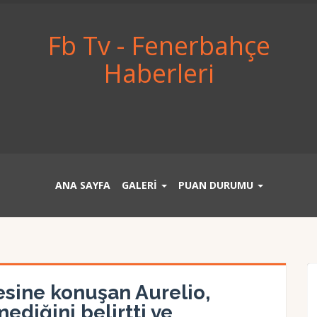
Fb Tv - Fenerbahçe
Haberleri
ANA SAYFA
GALERİ
PUAN DURUMU
esine konuşan Aurelio,
ediğini belirtti ve