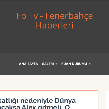
Fb Tv - Fenerbahçe
Haberleri
ANA SAYFA
GALERİ
PUAN DURUMU
atlığı nedeniyle Dünya
caksa Alex gitmeli. O,