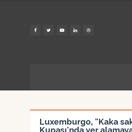
Luxemburgo, "Kaka sak
Kupası'nda yer alamaya