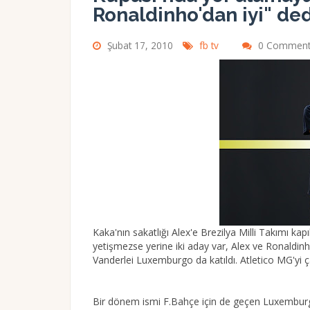
Ronaldinho'dan iyi" ded
Şubat 17, 2010
fb tv
0 Comment
Kaka'nın sakatlığı Alex'e Brezilya Milli Takımı ka
yetişmezse yerine iki aday var, Alex ve Ronaldinh
Vanderlei Luxemburgo da katıldı. Atletico MG'yi 
Bir dönem ismi F.Bahçe için de geçen Luxemburg