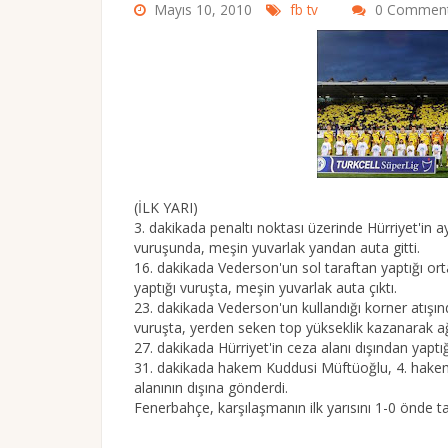
Mayıs 10, 2010
fb tv
0 Commen
(İLK YARI)
3. dakikada penaltı noktası üzerinde Hürriyet'in 
vuruşunda, meşin yuvarlak yandan auta gitti.
16. dakikada Vederson'un sol taraftan yaptığı ort
yaptığı vuruşta, meşin yuvarlak auta çıktı.
23. dakikada Vederson'un kullandığı korner atışın
vuruşta, yerden seken top yükseklik kazanarak ağl
27. dakikada Hürriyet'in ceza alanı dışından yaptığ
31. dakikada hakem Kuddusi Müftüoğlu, 4. hakem
alanının dışına gönderdi.
Fenerbahçe, karşılaşmanın ilk yarısını 1-0 önde 