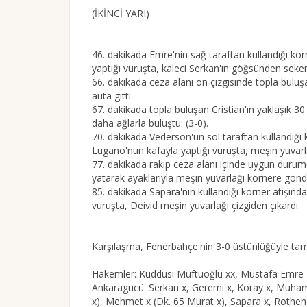
(İKİNCİ YARI)
46. dakikada Emre'nin sağ taraftan kullandığı kor
yaptığı vuruşta, kaleci Serkan'ın göğsünden seken t
66. dakikada ceza alanı ön çizgisinde topla bulu
auta gitti.
67. dakikada topla buluşan Cristian'ın yaklaşık 3
daha ağlarla buluştu: (3-0).
70. dakikada Vederson'un sol taraftan kullandığı 
Lugano'nun kafayla yaptığı vuruşta, meşin yuvarl
77. dakikada rakip ceza alanı içinde uygun durum
yatarak ayaklarıyla meşin yuvarlağı kornere gönd
85. dakikada Sapara'nın kullandığı korner atışında,
vuruşta, Deivid meşin yuvarlağı çizgiden çıkardı.
Karşılaşma, Fenerbahçe'nin 3-0 üstünlüğüyle ta
Hakemler: Kuddusi Müftüoğlu xx, Mustafa Emre E
Ankaragücü: Serkan x, Geremi x, Koray x, Muhamm
x), Mehmet x (Dk. 65 Murat x), Sapara x, Rothen 