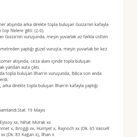
ner atışında arka direkte topla buluşan Güiza'nın kafayla
op filelere gitti: (2-0).
şan Güiza'nın vuruşunda, meşin yuvarlak az farkla üstten
0 metreden yaptığı güzel vuruşta, meşin yuvarlak bir kez
korner atışında, ceza alanı içinde topla buluşan
ak yandan auta çıktı.
da topla buluşan İlhan'ın vuruşunda, Bilica son anda
erdi.
 arka direkte topla buluşan İlhan'ın kafayla yaptığı
mamlandı.Stat: 19 Mayıs
yisoy xx, Nihat Mızrak xx
et x, Broggi xx, Hürriyet x, Rajnoch xx (Dk. 65 Vassell
xx (Dk. 83 Kağan x), İlhan x