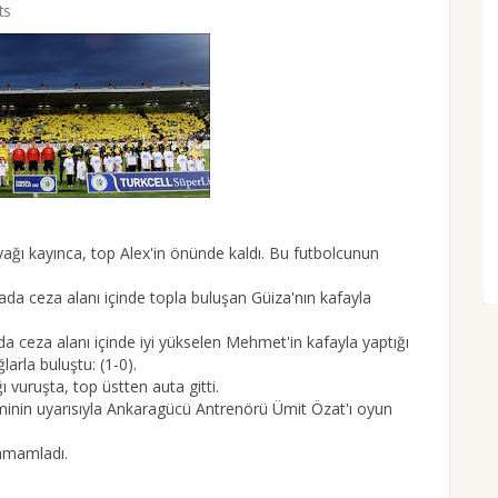
ts
ayağı kayınca, top Alex'in önünde kaldı. Bu futbolcunun
ada ceza alanı içinde topla buluşan Güiza'nın kafayla
da ceza alanı içinde iyi yükselen Mehmet'in kafayla yaptığı
arla buluştu: (1-0).
ı vuruşta, top üstten auta gitti.
inin uyarısıyla Ankaragücü Antrenörü Ümit Özat'ı oyun
tamamladı.