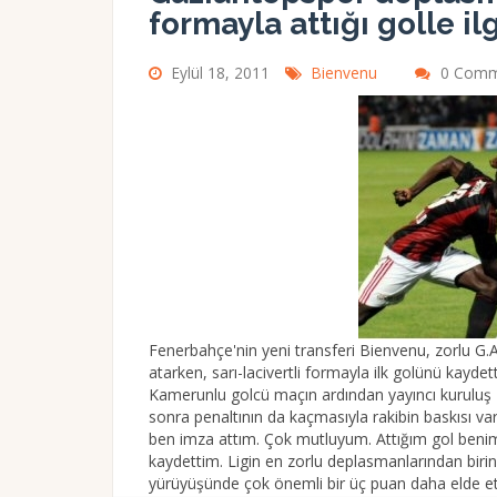
formayla attığı golle il
Eylül 18, 2011
Bienvenu
0 Comm
Fenerbahçe'nin yeni transferi Bienvenu, zorlu 
atarken, sarı-lacivertli formayla ilk golünü kaydett
Kamerunlu golcü maçın ardından yayıncı kuruluş L
sonra penaltının da kaçmasıyla rakibin baskısı va
ben imza attım. Çok mutluyum. Attığım gol benim 
kaydettim. Ligin en zorlu deplasmanlarından biri
yürüyüşünde çok önemli bir üç puan daha elde e