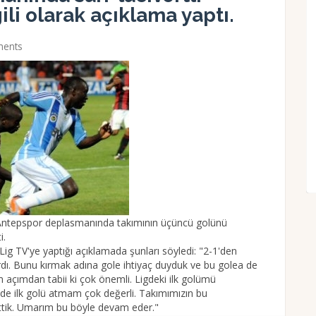
gili olarak açıklama yaptı.
ents
G.Antepspor deplasmanında takımının üçüncü golünü
i.
ig TV'ye yaptığı açıklamada şunları söyledi: "2-1'den
rdı. Bunu kırmak adına gole ihtiyaç duyduk ve bu golea de
açımdan tabii ki çok önemli. Ligdeki ilk golümü
nde ilk golü atmam çok değerli. Takımımızın bu
ttik. Umarım bu böyle devam eder."