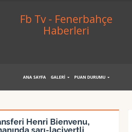
Fb Tv - Fenerbahçe
Haberleri
ANA SAYFA
GALERİ
PUAN DURUMU
ansferi Henri Bienvenu,
nında sarı-lacivertli