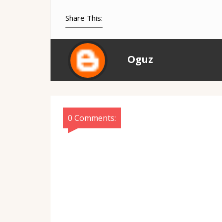
Share This:
Oguz
0 Comments: