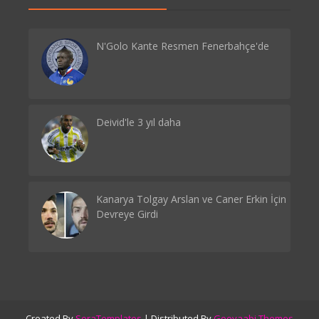
N'Golo Kante Resmen Fenerbahçe'de
Deivid'le 3 yıl daha
Kanarya Tolgay Arslan ve Caner Erkin İçin
Devreye Girdi
Created By
SoraTemplates
| Distributed By
Gooyaabi Themes