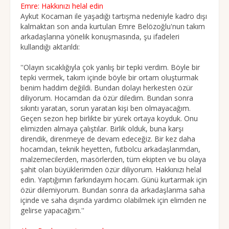
Emre: Hakkınızı helal edin
Aykut Kocaman ile yaşadığı tartışma nedeniyle kadro dışı
kalmaktan son anda kurtulan Emre Belözoğlu'nun takım
arkadaşlarına yönelik konuşmasında, şu ifadeleri
kullandığı aktarıldı:
''Olayın sıcaklığıyla çok yanlış bir tepki verdim. Böyle bir
tepki vermek, takım içinde böyle bir ortam oluşturmak
benim haddim değildi. Bundan dolayı herkesten özür
diliyorum. Hocamdan da özür diledim. Bundan sonra
sıkıntı yaratan, sorun yaratan kişi ben olmayacağım.
Geçen sezon hep birlikte bir yürek ortaya koyduk. Onu
elimizden almaya çalıştılar. Birlik olduk, buna karşı
direndik, direnmeye de devam edeceğiz. Bir kez daha
hocamdan, teknik heyetten, futbolcu arkadaşlarımdan,
malzemecilerden, masörlerden, tüm ekipten ve bu olaya
şahit olan büyüklerimden özür diliyorum. Hakkınızı helal
edin. Yaptığımın farkındayım hocam. Günü kurtarmak için
özür dilemiyorum. Bundan sonra da arkadaşlarıma saha
içinde ve saha dışında yardımcı olabilmek için elimden ne
gelirse yapacağım.''