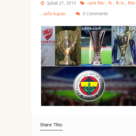
Şubat 27, 2013
canlı fbtv
,
fb
,
fb tv
,
fbt
,
uefa kupası
0 Comments
Share This: