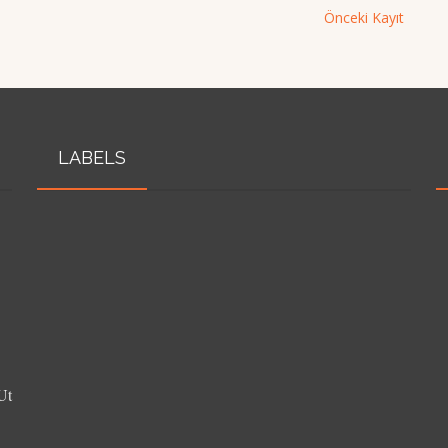
Önceki Kayıt
LABELS
Ut