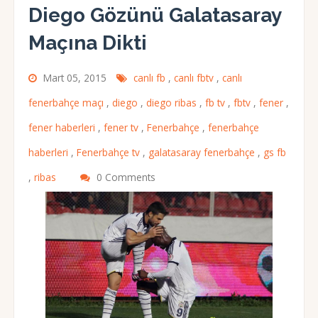
Diego Gözünü Galatasaray
Maçına Dikti
Mart 05, 2015
canlı fb
,
canlı fbtv
,
canlı
fenerbahçe maçı
,
diego
,
diego ribas
,
fb tv
,
fbtv
,
fener
,
fener haberleri
,
fener tv
,
Fenerbahçe
,
fenerbahçe
haberleri
,
Fenerbahçe tv
,
galatasaray fenerbahçe
,
gs fb
,
ribas
0 Comments