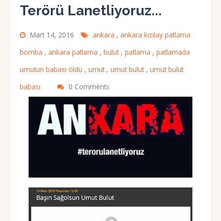
Terörü Lanetliyoruz...
Mart 14, 2016
ankara
,
ankara kızılay patlama
bomba
,
ankara patlama
,
bulut
,
patlama
,
patlamada
umutun babası öldü
,
umut
,
umut bulut
,
umut bulut
babası
0 Comments