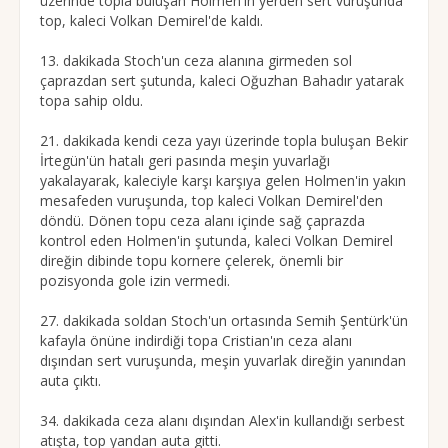
üzerinde topla buluşan Holmen'in yerden sert vuruşunda
top, kaleci Volkan Demirel'de kaldı.
13. dakikada Stoch'un ceza alanına girmeden sol
çaprazdan sert şutunda, kaleci Oğuzhan Bahadır yatarak
topa sahip oldu.
21. dakikada kendi ceza yayı üzerinde topla buluşan Bekir
İrtegün'ün hatalı geri pasında meşin yuvarlağı
yakalayarak, kaleciyle karşı karşıya gelen Holmen'in yakın
mesafeden vuruşunda, top kaleci Volkan Demirel'den
döndü. Dönen topu ceza alanı içinde sağ çaprazda
kontrol eden Holmen'in şutunda, kaleci Volkan Demirel
direğin dibinde topu kornere çelerek, önemli bir
pozisyonda gole izin vermedi.
27. dakikada soldan Stoch'un ortasında Semih Şentürk'ün
kafayla önüne indirdiği topa Cristian'ın ceza alanı
dışından sert vuruşunda, meşin yuvarlak direğin yanından
auta çıktı.
34. dakikada ceza alanı dışından Alex'in kullandığı serbest
atışta, top yandan auta gitti.