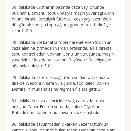
59. dakikada Cristian'ın pasında ceza yayı önünde
bulunan Bienvenu, topuk pasıyla meşin yuvarlağı Ale'in
önüne bıraktı. Brezilyalı futbolcu, ceza yayı üzerinden
düzgün bir vuruşla topu ağlara göndererek, farkı 2'ye
çıkardı: 2-0
70. dakikada sol kanatta topla hareketlenen Stoch'un
ceza alanına girmeden yerden ortasında, arka direkte
topu kontrol eden Gökhan Gönül'ün vuruşunda, meşin
yuvarlak bir kez daha İstanbul Büyüşehir Belediyespor
ağlarıyla buluştu: 3-0
79. dakikada Ekrem Ekşioğlu'nun soldan ortasında ön
direkte Webo'nun kafa vuruşunda, top kaleci Volkan
Demirel'in müdahalesine rağmen filelere gitti: 3-1
81. dakikada ceza alanı içinde sağ çaprazda topla
buluşan Caner Erkin'in şutunda, kaleci Oğuzhan
Bahadır'dan dönen topu savunma uzaklaştırdı.
86. dakikada savunmadan çıkarken Sezer Öztürk'ün
kaptırdığı topu önünde bulan Metin Depe'nin ceza alanı