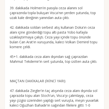
39. dakikada Holmen'in pasıyla ceza alanını sol
çaprazında topla buluşan Visca'nın yerden şutunda, top
uzak kale direğinin yanından auta çıktı.
42. dakikada soldan serbest atış kullanan Doka'ın ceza
alanı içine gönderdiği topu altı pasta Yobo kafayla
uzaklaştırmaya çalıştı. Ceza yayı içinde topu önünde
bulan Can Arat'ın vuruşunda, kaleci Volkan Demirel topu
kornere çeldi.
45+1. dakikada ceza alanı dışından sağ çaprazdan
Mahmut Tekdemir'in sert şutunda, top üstten auta çıktı.
MAÇTAN DAKİKALAR (İKİNCİ YARI)
47. dakikada Ziegler'in taç atışında ceza alanı dışında sol
çaprazda topu alan Stoch'un, Visca'yı çalımlayıp, ceza
yayı çizgisi üzerinden yaptığı sert vuruşta, meşin yuvarlak
kaleci Oğuzhan Bahadır'ın sağından filelere gitti: 1-0