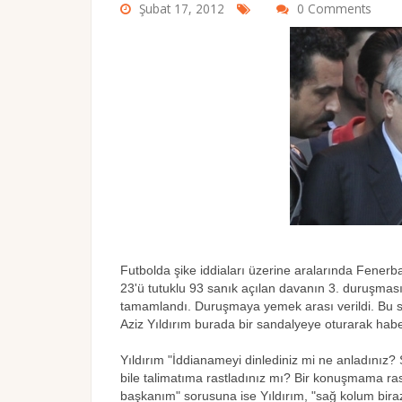
Şubat 17, 2012
0 Comments
Futbolda şike iddiaları üzerine aralarında Fener
23'ü tutuklu 93 sanık açılan davanın 3. duruşma
tamamlandı. Duruşmaya yemek arası verildi. Bu 
Aziz Yıldırım burada bir sandalyeye oturarak haber
Yıldırım "İddianameyi dinlediniz mi ne anladınız? S
bile talimatıma rastladınız mı? Bir konuşmama ras
başkanım" sorusuna ise Yıldırım, "sağ kolum biraz s