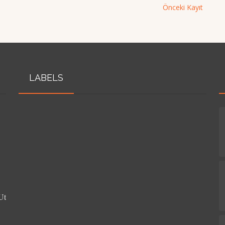
Önceki Kayıt
LABELS
Ut