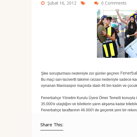
Şubat 16, 2012
0 Comments
Fenerba
Şike soruşturması nedeniyle zor günler geçiren
Bu maçı sarı-lacivertli takımın cezası nedeniyle sadece kad
oynanan Manisaspor maçında stadı 46 bin kadın ve çocukla 
Fenerbahçe Yönetim Kurulu Üyesi Ömer Temelli konuyla ilgil
35.000'e ulaştığını ve biletlerin yarın akşama kadar biteb
Fenerbahçe taraftarının 46.000'i de geçerek yeni bir rekora
Share This: