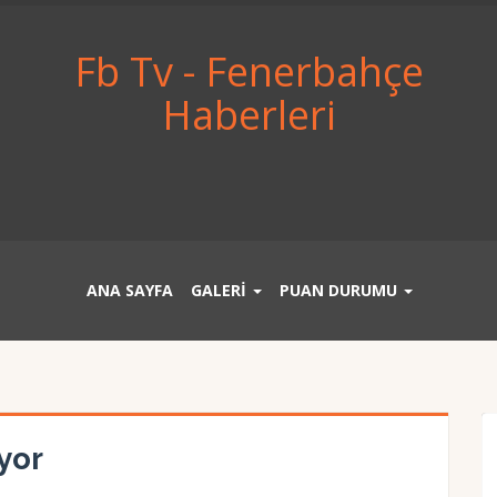
Fb Tv - Fenerbahçe
Haberleri
ANA SAYFA
GALERİ
PUAN DURUMU
yor