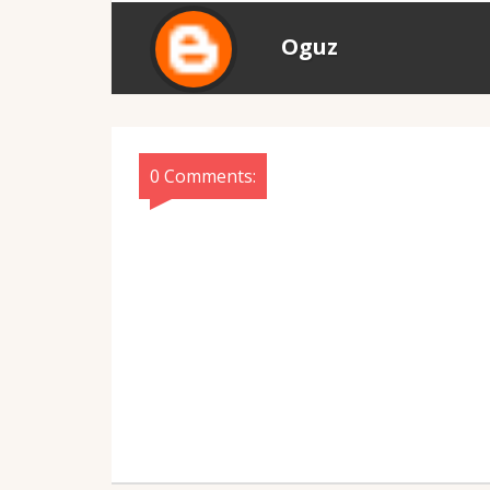
Oguz
0 Comments: