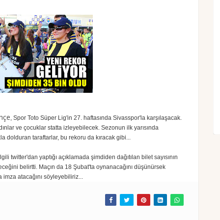
hçe
, Spor Toto Süper Lig'in 27. haftasında Sivasspor'la karşılaşacak.
ınlar ve çocuklar statta izleyebilecek. Sezonun ilk yarısında
dolduran taraftarlar, bu rekoru da kıracak gibi...
i twitter'dan yaptığı açıklamada şimdiden dağıtılan bilet sayısının
ileceğini belirtti. Maçın da 18 Şubat'ta oynanacağını düşünürsek
 imza atacağını söyleyebiliriz...